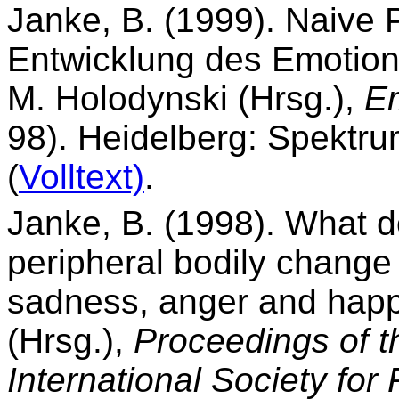
Janke, B. (1999). Naive 
Entwicklung des Emotion
M. Holodynski (Hrsg.),
Em
98). Heidelberg: Spektr
(
Volltext)
.
Janke, B. (1998). What d
peripheral bodily change
sadness, anger and happi
(Hrsg.),
Proceedings of 
International Society fo