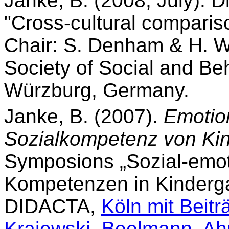
Janke, B. (2008, July). 
"Cross-cultural comparis
Chair: S. Denham & H. W.
Society of Social and Be
Würzburg, Germany.
Janke, B. (2007).
Emotio
Sozialkompetenz von Ki
Symposions „Sozial-emo
Kompetenzen in Kinderga
DIDACTA,
Köln mit Beitr
Krajewski, Beelmann, Ahn